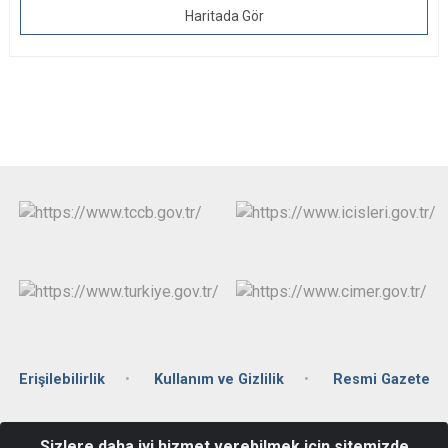
Haritada Gör
Erişilebilirlik
Kullanım ve Gizlilik
Resmi Gazete
Yukarı Zaferiye Mahallesi Şehit P.Çvş Cahit Ergin Sokak No: 19/1
Sizlere daha iyi hizmet verebilmek için sitemizde