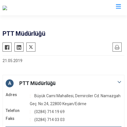
Edirne
PTT Müdürlüğü
Enez
Havsa
21.05.2019
İpsala
Keşan
Lalapaşa
PTT Müdürlüğü
A
Meriç
Adres
Büyük Cami Mahallesi, Demirciler Cd. Namazgah
Süloğlu
Geç. No:24, 22800 Keşan/Edirne
Uzunköprü
Telefon
(0284) 714 19 69
Faks
(0284) 714 03 03