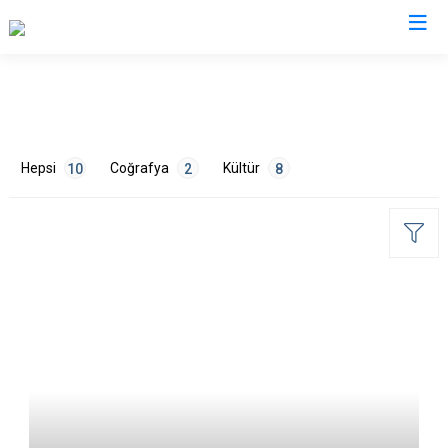
Edirne
Enez
Hepsi
Coğrafya
Kültür
10
2
8
Havsa
İpsala
Keşan
Lalapaşa
ETİKETLER
Meriç
Süloğlu
Çevre
2
Tarih
3
Turizm
5
Uzunköprü