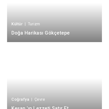
Kültür
|
Turizm
Doğa Harikası Gökçetepe
Coğrafya
|
Çevre
Keşan 'ın Lezzeti Satır Et