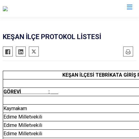
Edirne
KEŞAN İLÇE PROTOKOL LİSTESİ
Enez
Havsa
İpsala
KEŞAN İLÇESİ TEBRİKATA GİRİŞ
Keşan
Lalapaşa
GÖREVİ :
Meriç
Süloğlu
Kaymakam
Uzunköprü
Edirne Milletvekili
Edirne Milletvekili
Edirne Milletvekili