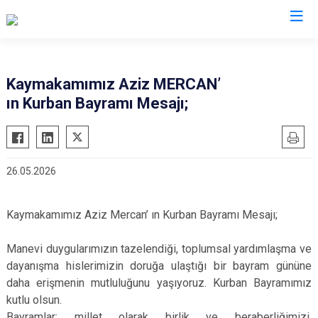
Edirne
Kaymakamımız Aziz MERCAN’
ın Kurban Bayramı Mesajı;
Enez
Havsa
İpsala
26.05.2026
Keşan
Lalapaşa
Kaymakamımız Aziz Mercan’ ın Kurban Bayramı Mesajı;
Meriç
Süloğlu
Manevi duygularımızın tazelendiği, toplumsal yardımlaşma ve
Uzunköprü
dayanışma hislerimizin doruğa ulaştığı bir bayram gününe
daha erişmenin mutluluğunu yaşıyoruz. Kurban Bayramımız
kutlu olsun.
Bayramlar; millet olarak birlik ve beraberliğimizi,