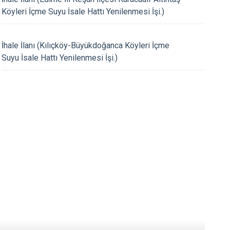
Köyleri İçme Suyu İsale Hattı Yenilenmesi İşi.)
07.08.2026
İhale İlanı (Kılıçköy-Büyükdoğanca Köyleri İçme
ız Aziz Mercan' a Ziyaret
Yeni Hükümet Konağ
Suyu İsale Hattı Yenilenmesi İşi.)
Töreni Gerçekleştiril