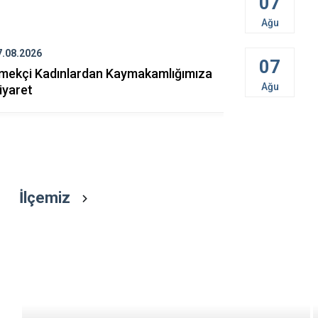
07
Meriç
Ağu
Süloğlu
7.08.2026
07.08.2026
Uzunköprü
07
mekçi Kadınlardan Kaymakamlığımıza
Kaymakamım
Ağu
iyaret
İlçemiz