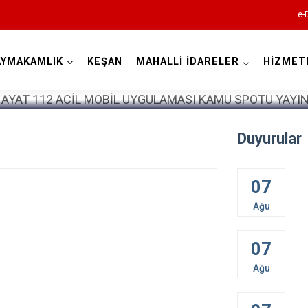
e-
AYMAKAMLIK
KEŞAN
MAHALLİ İDARELER
HİZMET
Edirne
Duyurular
07
Enez
Ağu
Havsa
07
İpsala
Ağu
Keşan
Lalapaşa