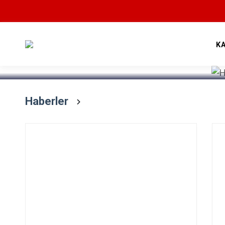
Devamını Oku
K
Haberler