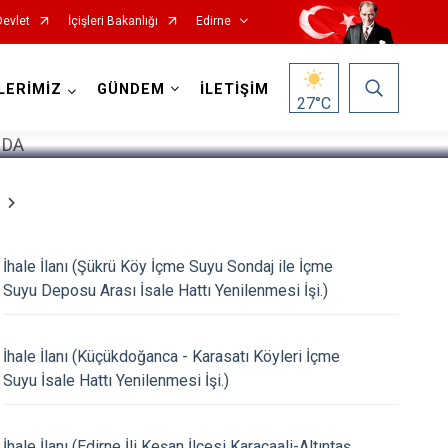
Devlet
İçişleri Bakanlığı
Edirne
1
/
5
LERİMİZ
GÜNDEM
İLETİŞİM
27
°C
İhale İlanı (Şükrü Köy İçme Suyu Sondaj ile İçme
Suyu Deposu Arası İsale Hattı Yenilenmesi İşi.)
İhale İlanı (Küçükdoğanca - Karasatı Köyleri İçme
Suyu İsale Hattı Yenilenmesi İşi.)
İhale İlanı (Edirne İli Keşan İlçesi Karacaali-Altıntaş